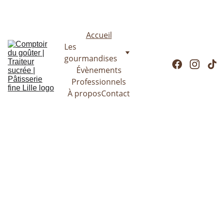
Le Comptoir du goûter reste ouvert cet été ! Passez commande 
dès maintenant
Accueil
Les 
gourmandises
Évènements
Professionnels
À propos
Contact
Pâtisserie artisanale locale 
Traiteur sucré - Lille