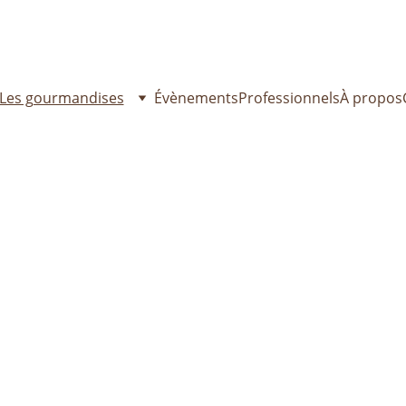
toir du goûter reste ouvert cet été ! Passez commande dès ma
Les gourmandises
Évènements
Professionnels
À propos
uvrez tous les pro