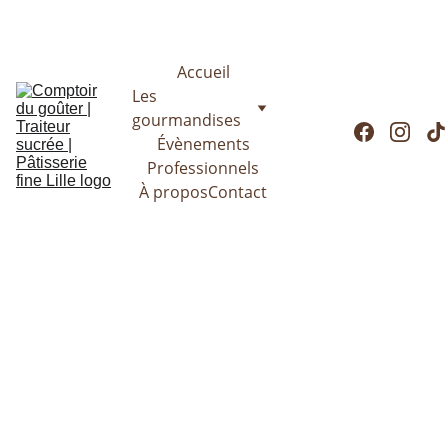
Le Comptoir du goûter reste ouvert cet été ! Passez commande 
dès maintenant
Accueil
Les 
gourmandises
Évènements
Professionnels
À propos
Contact
Conditions 
générales