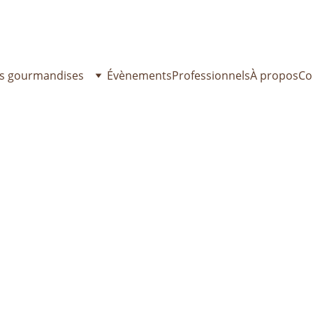
toir du goûter reste ouvert cet été ! Passez commande dès ma
s gourmandises
Évènements
Professionnels
À propos
Co