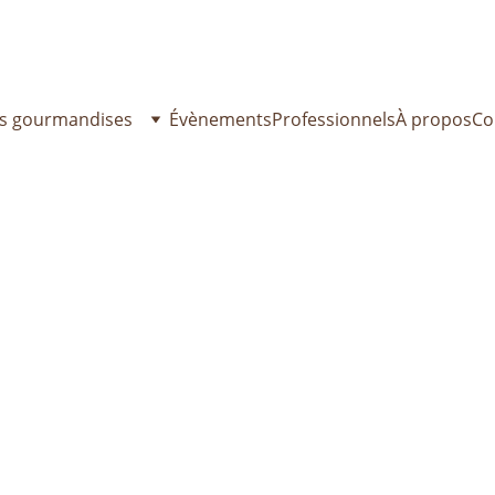
toir du goûter reste ouvert cet été ! Passez commande dès ma
s gourmandises
Évènements
Professionnels
À propos
Co